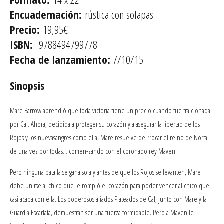
Encuadernación:
rústica con solapas
Precio:
19,95€
ISBN:
9788494799778
Fecha de lanzamiento:
7/10/15
Sinopsis
Mare Barrow aprendió que toda victoria tiene un precio cuando fue traicionada
por Cal. Ahora, decidida a proteger su corazón y a asegurar la libertad de los
Rojos y los nuevasangres como ella, Mare resuelve de-rrocar el reino de Norta
de una vez por todas… comen-zando con el coronado rey Maven.
Pero ninguna batalla se gana sola y antes de que los Rojos se levanten, Mare
debe unirse al chico que le rompió el corazón para poder vencer al chico que
casi acaba con ella. Los poderosos aliados Plateados de Cal, junto con Mare y la
Guardia Escarlata, demuestran ser una fuerza formidable. Pero a Maven le